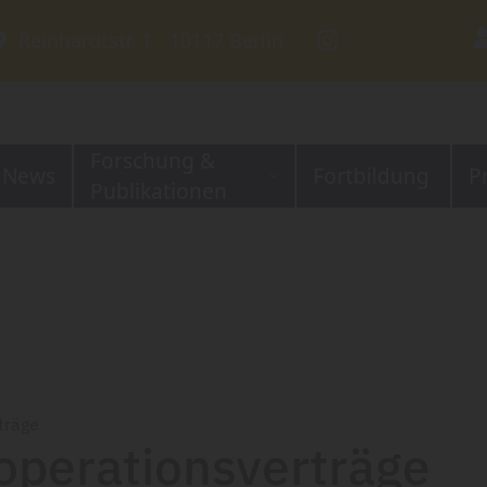
Reinhardtstr. 1 ⋅ 10117 Berlin
Forschung &
News
Fortbildung
P
Publikationen
träge
operationsverträge