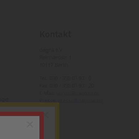
Kontakt
dagnä e.V.
Reinhardstr. 1
10117 Berlin
Tel.: 030 / 398 01 93 - 0
Fax: 030 / 398 01 93 - 20
E-Mail:
verein@dagnae.de
äge
Presse:
presse@dagnae.de
×
×