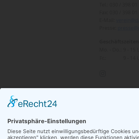
Tel.: 030 / 398 01 
Fax: 030 / 398 01 
E-Mail:
verein@d
Presse:
presse@
Geschäftszeiten
Mo. - Do.:
9 - 15
Fr.:
9 - 14