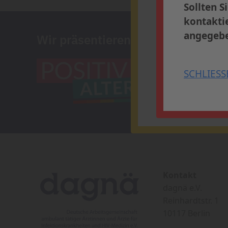
Profitieren Sie
Sollten S
Ihren Platz in 
kontaktie
angegebe
Wir präsentieren
» Weitere 
SCHLIESS
SCHLIESSEN
Kontakt
dagnä e.V.
Reinhardtstr. 1
10117 Berlin