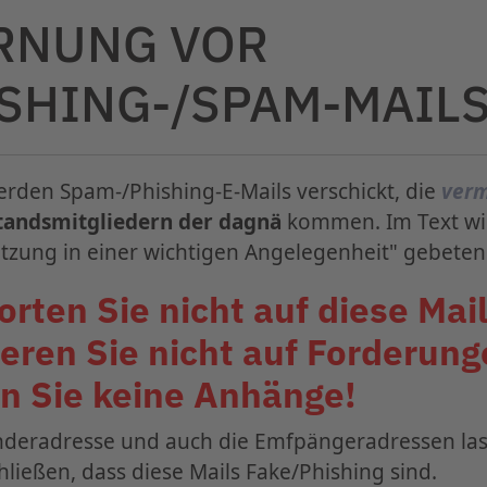
ate: Jetzt registrieren
finden Sie bitte auf dem
PKV-Serviceportal
RNUNG VOR
-Workshop findet vom 4. - 5. September 2026 im
SHING-/SPAM-MAIL
 statt.
m zur HIV/STI-Prophylaxe in Berlin
ktivvertrag zur besonderen Versorgung von Mensc
erden Spam-/Phishing-E-Mails verschickt, die
verm
tandsmitgliedern der dagnä
kommen. Im Text w
inland/Hamburg und der KV Nordrhein:
Besonder
tzung in einer wichtigen Angelegenheit" gebeten
tis B, C und D)
rten Sie nicht auf diese Mail
 zur besonderen Versorgung von Menschen mit H
eren Sie nicht auf Forderung
erationsvereinbarung mit dem PKV-Verband zu P
n Sie keine Anhänge!
nderadresse und auch die Emfpängeradressen las
zum 36. dagnä-Workshop ist ab sofort geöffnet.
hließen, dass diese Mails Fake/Phishing sind.