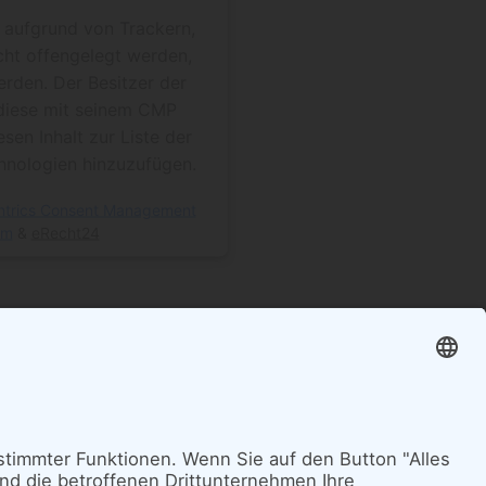
f aufgrund von Trackern,
cht offengelegt werden,
erden. Der Besitzer der
diese mit seinem CMP
esen Inhalt zur Liste der
nologien hinzuzufügen.
ntrics Consent Management
rm
&
eRecht24
n:
hnhof Friedrichstraße)
Tor)
raße)