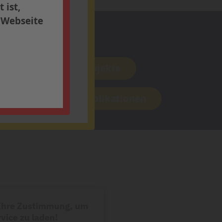
ern Sie sich
 ist,
r Webseite
Forschung
Aktuelle Projekte
Aktuelle Publikationen
 Ihre Zustimmung, um
vice zu laden!