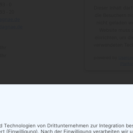
93 - 0
Dieser Inhalt dar
93 - 20
die Besuchern ni
agnae.de
nicht geladen w
dagnae.de
Website muss 
einrichten, um di
verwendeten Tech
 Uhr
 Uhr
powered by
Userce
Platfo
Anfahrt mit öffentlichen Verkehrsmittel
S-Bahn:
S1, S2, S3, S5, S7, S9, S25, S26 (Ba
U-Bahn:
U6 (Bahnhof Oranienburger Tor)
Tram:
M1, M5, 12 (Bahnhof Oranienburger 
Bus:
147, 245 (Friedrichstraße/Reinhardtst