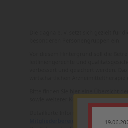
Die dagnä e. V. setzt sich gezielt fü
besonderen Personengruppen ein.
Vor diesem Hintergrund soll die Betr
leitliniengerechte und qualitätsgesi
verbessert und gesichert werden. Daz
wirtschaftlichen Arzneimitteltherapie
Bitte finden Sie hier eine Übersicht d
sowie weiterer Kooperationsvereinba
36. dag
Detaillierte Informationen erhalten Si
Mitgliederbereich.
19.06.20