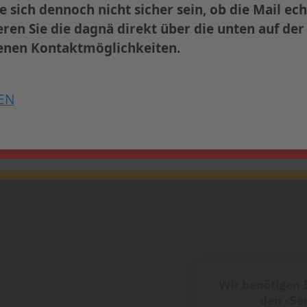
 bis zum
31. Juli 2026
vom
Early-Bird-Tarif
und sich
ie sich dennoch nicht sicher sein, ob die Mail echt
Frankfurt.
ren Sie die dagnä direkt über die unten auf de
nen Kontaktmöglichkeiten.
Informationen und Anmeldung
EN
Wir benötigen
den -Ser