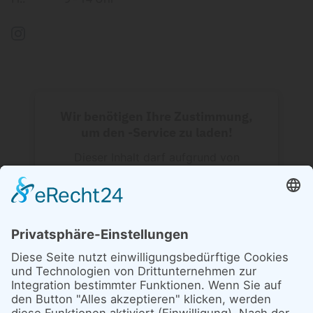
Wir benötigen Ihre Zustimmung,
um den -Service zu laden!
Dieser Inhalt darf aufgrund von
Trackern, die Besuchern nicht
offengelegt werden, nicht geladen
werden. Der Besitzer der Website muss
diese mit seinem CMP einrichten, um
diesen Inhalt zur Liste der verwendeten
Technologien hinzuzufügen.
powered by
Usercentrics Consent
Management Platform
&
eRecht24