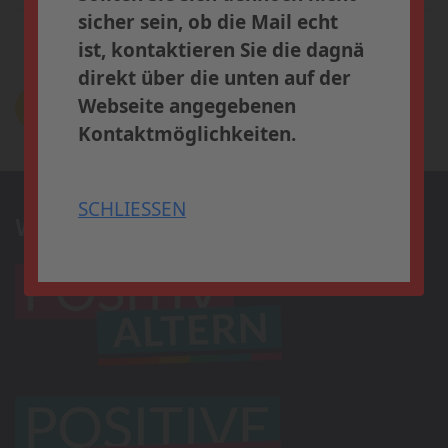
» Weitere
sicher sein, ob die Mail echt
Informationen und
Zurück
Weiter
ist, kontaktieren Sie die dagnä
Anmeldung
direkt über die unten auf der
Webseite angegebenen
Zur Newsübersicht
Kontaktmöglichkeiten.
SCHLIESSEN
SCHLIESSEN
Wir präsentieren