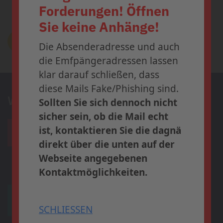
Forderungen! Öffnen
Workshop ist ab sofort
Zurück
Weiter
geöffnet.
Sie keine Anhänge!
Profitieren Sie bis zum
31. Juli
Zur Newsübersicht
Die Absenderadresse und auch
2026
vom
Early-Bird-Tarif
und
die Emfpängeradressen lassen
sichern Sie sich Ihren Platz in
klar darauf schließen, dass
Frankfurt.
diese Mails Fake/Phishing sind.
Wir präsentieren
Sollten Sie sich dennoch nicht
» Weitere
sicher sein, ob die Mail echt
Informationen und
ist, kontaktieren Sie die dagnä
Anmeldung
direkt über die unten auf der
Webseite angegebenen
Kontaktmöglichkeiten.
SCHLIESSEN
SCHLIESSEN