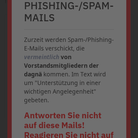
für Sie haben werde.
PHISHING-/SPAM-
Save the Date: Jetzt
MAILS
registrieren
Kontakt
Zurzeit werden Spam-/Phishing-
Der 36. dagnä-Workshop findet
dagnä e.V.
E-Mails verschickt, die
vom 4. - 5. September 2026 im
Reinhardstr. 1
vermeintlich
von
10117 Berlin
Kap Europa in Frankfurt/Main
Vorstandsmitgliedern der
statt.
Tel.: 030 / 398 01 93 - 0
dagnä
kommen. Im Text wird
Fax: 030 / 398 01 93 - 20
um "Unterstützung in einer
E-Mail:
verein@dagnae.de
wichtigen Angelegenheit"
Presse:
presse@dagnae.de
gebeten.
Antworten Sie nicht
auf diese Mails!
Reagieren Sie nicht auf
Die Anmeldung zum 36. dagnä-