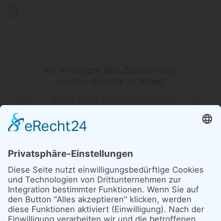
Wir benötigen Ihre Zustimmung,
um den -Service zu laden!
Dieser Inhalt darf aufgrund von
Trackern, die Besuchern nicht
offengelegt werden, nicht geladen
werden. Der Besitzer der Website muss
diese mit seinem CMP einrichten, um
diesen Inhalt zur Liste der verwendeten
Technologien hinzuzufügen.
powered by
Usercentrics Consent
Management Platform
&
eRecht24