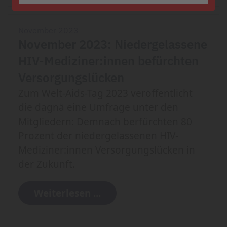
November 2023
November 2023: Niedergelassene
HIV-Mediziner:innen befürchten
Versorgungslücken
Zum Welt-Aids-Tag 2023 veröffentlicht
die dagnä eine Umfrage unter den
Mitgliedern: Demnach berfürchten 80
Prozent der niedergelassenen HIV-
Mediziner:innen Versorgungslücken in
der Zukunft.
Weiterlesen ...