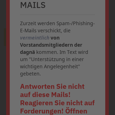
MAILS
registrieren
Weiterlesen ...
Zurzeit werden Spam-/Phishing-
Der 36. dagnä-Workshop findet
E-Mails verschickt, die
vom 4. - 5. September 2026 im
2023
vermeintlich
von
Kap Europa in Frankfurt/Main
Vorstandsmitgliedern der
statt.
dagnä
kommen. Im Text wird
Dezember 2023
um "Unterstützung in einer
Dezember 2023: HIV-
wichtigen Angelegenheit"
Medikamente werden knapp
gebeten.
dagnä, DAIG und DAHKA alarmieren: Die
Antworten Sie nicht
Lieferschwierigkeiten bei der
auf diese Mails!
Wirkstoffkombination
Reagieren Sie nicht auf
Die Anmeldung zum 36. dagnä-
Emtricitabin/Tenofovirdisoproxil haben
Forderungen! Öffnen
Workshop ist ab sofort
sich seit Mitte Oktober 2023 offenbar