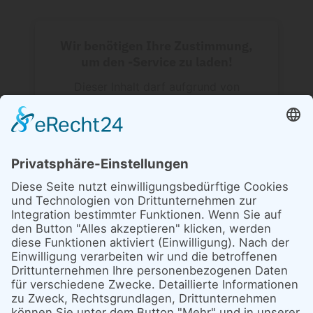
Wir benötigen Ihre Zustimmung,
um den -Service zu laden!
Dieser Inhalt darf aufgrund von
Trackern, die Besuchern nicht
offengelegt werden, nicht geladen
werden. Der Besitzer der Website muss
diese mit seinem CMP einrichten, um
diesen Inhalt zur Liste der verwendeten
Technologien hinzuzufügen.
powered by
Usercentrics Consent
Management Platform
&
eRecht24
Anfahrt mit öffentlichen Verkehrsmitteln: