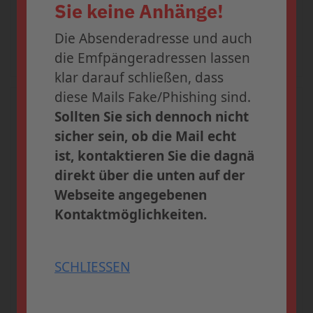
geöffnet.
massiv verschärft.
Sie keine Anhänge!
Profitieren Sie bis zum
31. Juli
Die Absenderadresse und auch
2026
vom
Early-Bird-Tarif
und
Weiterlesen ...
die Emfpängeradressen lassen
sichern Sie sich Ihren Platz in
klar darauf schließen, dass
Frankfurt.
diese Mails Fake/Phishing sind.
Dezember 2023
Sollten Sie sich dennoch nicht
» Weitere
Dezember 2023: Chaos um MPox-
sicher sein, ob die Mail echt
Informationen und
Impfung
ist, kontaktieren Sie die dagnä
Anmeldung
Die dagnä kritisiert: Das Land Berlin hat
direkt über die unten auf der
die Finanzierung der Mpox-Impfung
Webseite angegebenen
eingestellt – ohne dass geregelt ist, wie
Kontaktmöglichkeiten.
SCHLIESSEN
es dort mit der Impfung weitergehen
soll.
SCHLIESSEN
Weiterlesen ...