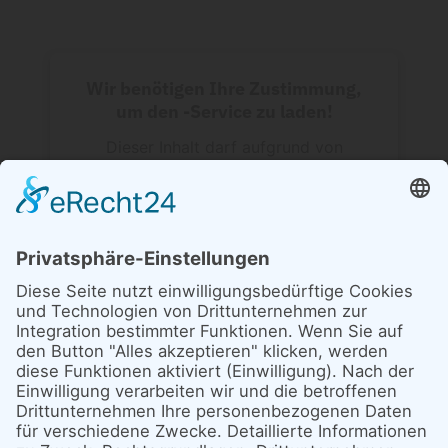
Wir benötigen Ihre Zustimmung,
um den -Service zu laden!
Dieser Inhalt darf aufgrund von
Trackern, die Besuchern nicht
offengelegt werden, nicht geladen
werden. Der Besitzer der Website muss
diese mit seinem CMP einrichten, um
diesen Inhalt zur Liste der verwendeten
Technologien hinzuzufügen.
powered by
Usercentrics Consent
Management Platform
&
eRecht24