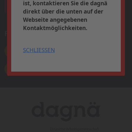
ist, kontaktieren Sie die dagnä
Anmeldung
direkt über die unten auf der
Webseite angegebenen
Kontaktmöglichkeiten.
SCHLIESSEN
Forschung
SCHLIESSEN
Aktuelle Projekte
Aktuelle Publikationen