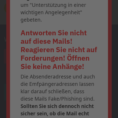
um "Unterstützung in einer
Zur Newsübersicht
wichtigen Angelegenheit"
gebeten.
Antworten Sie nicht
Wir präsentieren
auf diese Mails!
Reagieren Sie nicht auf
Die Anmeldung zum 36. dagnä-
Forderungen! Öffnen
Workshop ist ab sofort
geöffnet.
Sie keine Anhänge!
Profitieren Sie bis zum
31. Juli
Die Absenderadresse und auch
2026
vom
Early-Bird-Tarif
und
die Emfpängeradressen lassen
sichern Sie sich Ihren Platz in
klar darauf schließen, dass
Frankfurt.
diese Mails Fake/Phishing sind.
Sollten Sie sich dennoch nicht
» Weitere
sicher sein, ob die Mail echt
Informationen und